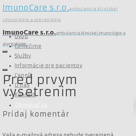
ImunoCare s.r.o.
ambulancia klinickej
imunológie a alergológie
ImunoCare s.r.o.
ambulancia klinickej imunológie a
Úvod
alergológie
Čo liečime
Služby
Informácie pre pacientov
Cenník
Pred prvym
O nás
vysetrenim
Kontakt
Objednať sa
Pridaj komentár
Vaša e-mailová adresa nebude zverejnená.