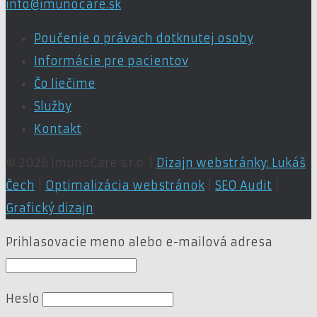
info@imunocare.sk
Poučenie o právach dotknutej osoby
Informácie pre pacientov
Čo liečime
Služby
Kontakt
© 2026 ImunoCare s.r.o. |
Dizajn webstránky: Lukáš
Čech
|
Optimalizácia webstránok
|
SEO Audit
|
Grafický dizajn
Prihlasovacie meno alebo e-mailová adresa
Heslo