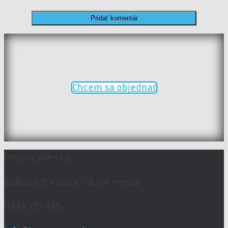
Chcem sa objednať
ImunoCare s.r.o.
Baštová 8,
Košice - Staré mesto
0949 772 995