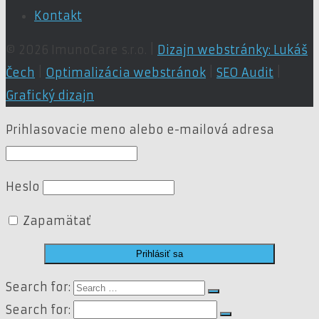
Kontakt
© 2026 ImunoCare s.r.o. |
Dizajn webstránky: Lukáš
Čech
|
Optimalizácia webstránok
|
SEO Audit
|
Grafický dizajn
Prihlasovacie meno alebo e-mailová adresa
Heslo
Zapamätať
Search for:
Search for: