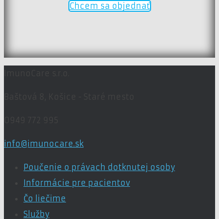
Chcem sa objednať
ImunoCare s.r.o.
Baštová 8,
Košice - Staré mesto
0949 772 995
info@imunocare.sk
Poučenie o právach dotknutej osoby
Informácie pre pacientov
Čo liečime
Služby