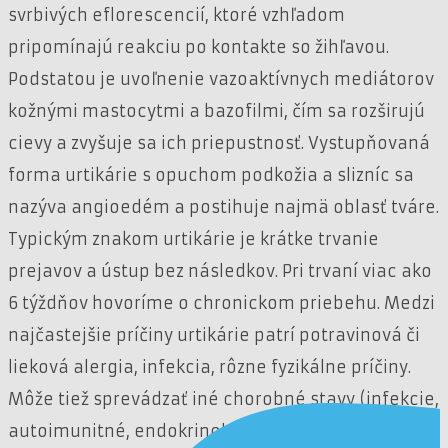
svrbivých eflorescencií, ktoré vzhľadom
pripomínajú reakciu po kontakte so žihľavou.
Podstatou je uvoľnenie vazoaktívnych mediátorov
kožnými mastocytmi a bazofilmi, čím sa rozširujú
cievy a zvyšuje sa ich priepustnosť. Vystupňovaná
forma urtikárie s opuchom podkožia a slizníc sa
nazýva angioedém a postihuje najmä oblasť tváre.
Typickým znakom urtikárie je krátke trvanie
prejavov a ústup bez následkov. Pri trvaní viac ako
6 týždňov hovoríme o chronickom priebehu. Medzi
najčastejšie príčiny urtikárie patrí potravinová či
lieková alergia, infekcia, rôzne fyzikálne príčiny.
Môže tiež sprevádzať iné chorobné stavy (infekcie,
autoimunitné, endokrinologické ochorenia,