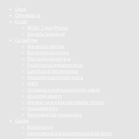
Úvod
Objednať sa
O nás
MUDr. Tibor Prunyi
Daniela Sokolová
Čo liečime
Alergická nádcha
Bronchiálna astma
Potravinová alergia
Fruktózová malabsorbcia
Laktózová intolerancia
Histamínová intolerancia
SIBO
Urtikária a angioneurotický edém
Atopický ekzém
Alergia na jed blanokrídleho hmyzu
Imunodeficity
Reprodukčná imunológia
Služby
Kožné testy
Spirometria a bronchomotorické testy