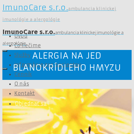
ImunoCare s.r.o.
ambulancia klinickej
imunológie a alergológie
ImunoCare s.r.o.
ambulancia klinickej imunológie a
Úvod
alergológie
Čo liečime
ALERGIA NA JED
Služby
Informácie pre pacientov
BLANOKRÍDLEHO HMYZU
Cenník
O nás
Kontakt
Objednať sa