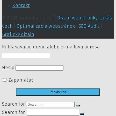
Kontakt
© 2026 ImunoCare s.r.o. |
Dizajn webstránky: Lukáš
Čech
|
Optimalizácia webstránok
|
SEO Audit
|
Grafický dizajn
Prihlasovacie meno alebo e-mailová adresa
Heslo
Zapamätať
Search for:
Search for: