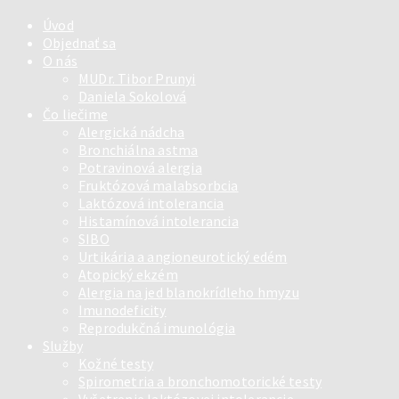
Úvod
Objednať sa
O nás
MUDr. Tibor Prunyi
Daniela Sokolová
Čo liečime
Alergická nádcha
Bronchiálna astma
Potravinová alergia
Fruktózová malabsorbcia
Laktózová intolerancia
Histamínová intolerancia
SIBO
Urtikária a angioneurotický edém
Atopický ekzém
Alergia na jed blanokrídleho hmyzu
Imunodeficity
Reprodukčná imunológia
Služby
Kožné testy
Spirometria a bronchomotorické testy
Vyšetrenie laktózovej intolerancie