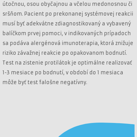
útočnou, osou obyčajnou a včelou medonosnou či
sršňom. Pacient po prekonanej systémovej reakcii
musí byť adekvátne zdiagnostikovaný a vybavený
balíčkom prvej pomoci, v indikovaných prípadoch
sa podáva alergénová imunoterapia, ktorá znižuje
riziko závažnej reakcie po opakovanom bodnutí.
Test na zistenie protilátok je optimálne realizovať
1-3 mesiace po bodnutí, v období do 1 mesiaca
môže byť test falošne negatívny.