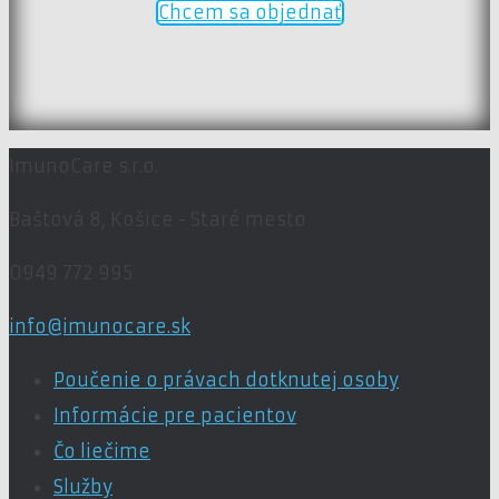
Chcem sa objednať
ImunoCare s.r.o.
Baštová 8,
Košice - Staré mesto
0949 772 995
info@imunocare.sk
Poučenie o právach dotknutej osoby
Informácie pre pacientov
Čo liečime
Služby