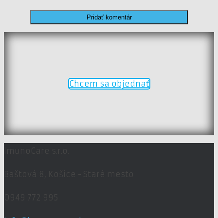
Chcem sa objednať
ImunoCare s.r.o.
Baštová 8,
Košice - Staré mesto
0949 772 995