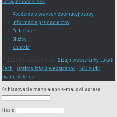
info@imunocare.sk
Poučenie o právach dotknutej osoby
Informácie pre pacientov
Čo liečime
Služby
Kontakt
© 2026 ImunoCare s.r.o. |
Dizajn webstránky: Lukáš
Čech
|
Optimalizácia webstránok
|
SEO Audit
|
Grafický dizajn
Prihlasovacie meno alebo e-mailová adresa
Heslo