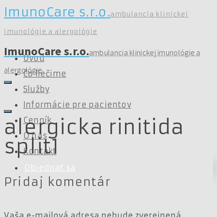
ImunoCare s.r.o.
ambulancia klinickej
imunológie a alergológie
ImunoCare s.r.o.
ambulancia klinickej imunológie a
Úvod
alergológie
Čo liečime
Služby
Informácie pre pacientov
Cenník
alergicka rinitida
O nás
split1
Kontakt
Objednať sa
Pridaj komentár
Vaša e-mailová adresa nebude zverejnená.